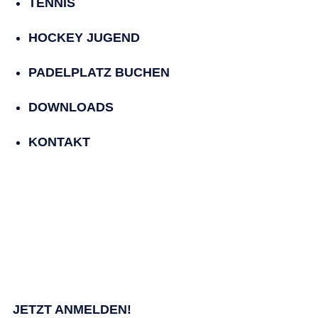
TENNIS
HOCKEY JUGEND
PADELPLATZ BUCHEN
DOWNLOADS
KONTAKT
Lust auf Padel?
Padeltraining für Anfänger und Fortgeschritte,
Gruppenunterricht und Einzelunterricht
Buchung und Terminabsprache unter:
0176 96128012 – Bernd Richardt
JETZT ANMELDEN!