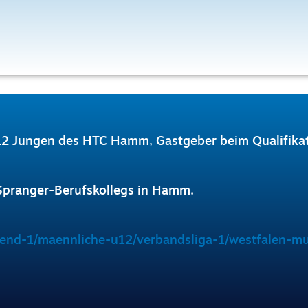
 Jungen des HTC Hamm, Gastgeber beim Qualifikat
-Spranger-Berufskollegs in Hamm.
jugend-1/maennliche-u12/verbandsliga-1/westfalen-m