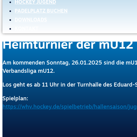
HOCKEY JUGEND
PADELPLATZ BUCHEN
DOWNLOADS
KONTAKT
Heimturnier der mU12
Am kommenden Sonntag, 26.01.2025 sind die mU12
Verbandsliga mU12.
Los geht es ab 11 Uhr in der Turnhalle des Eduard
Spielplan:
https://whv.hockey.de/spielbetrieb/hallensaison/