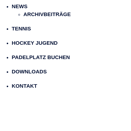
NEWS
ARCHIVBEITRÄGE
TENNIS
HOCKEY JUGEND
PADELPLATZ BUCHEN
DOWNLOADS
KONTAKT
Lust auf Padel?
Padeltraining für Anfänger und Fortgeschritte,
Gruppenunterricht und Einzelunterricht
Buchung und Terminabsprache unter: