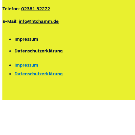
Telefon:
02381 32272
E-Mail:
info@htchamm.de
Impressum
Datenschutzerklärung
Impressum
Datenschutzerklärung
Lust auf Padel?
Padeltraining für Anfänger und Fortgeschritte, Gru