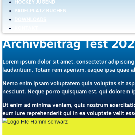
HOCKEY JUGEND
PADELPLATZ BUCHEN
DOWNLOADS
KONTAKT
Archivbeitrag Test 20
Lorem ipsum dolor sit amet, consectetur adipiscing
laudantium. Totam rem aperiam, eaque ipsa quae ab i
Nemo enim ipsam voluptatem quia voluptas sit aspe
nesciunt. Neque porro quisquam est, qui dolorem ips
Ut enim ad minima veniam, quis nostrum exercitati
eum iure reprehenderit qui in ea voluptate velit es