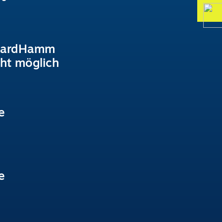
CardHamm
ht möglich
e
e