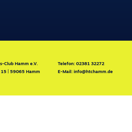
is-Club Hamm e.V.
Telefon:
02381 32272
ße 15 | 59065 Hamm
E-Mail:
info@htchamm.de